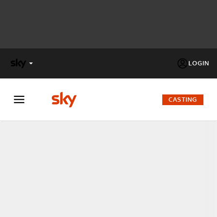
LOGIN
X
FACTOR
CASTING
MASTERCHEF
PECHINO
EXPRESS
Cos’altro vedere:
PROGRAMMI SKY
Un mondo di offerte:
SKY.IT
NOW