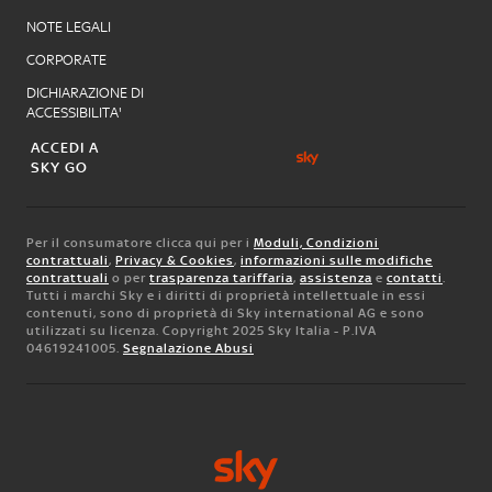
NOTE LEGALI
CORPORATE
DICHIARAZIONE DI
ACCESSIBILITA'
ACCEDI A
SKY GO
Per il consumatore clicca qui per i
Moduli, Condizioni
contrattuali
,
Privacy & Cookies
,
informazioni sulle modifiche
contrattuali
o per
trasparenza tariffaria
,
assistenza
e
contatti
.
Tutti i marchi Sky e i diritti di proprietà intellettuale in essi
contenuti, sono di proprietà di Sky international AG e sono
utilizzati su licenza. Copyright 2025 Sky Italia - P.IVA
04619241005.
Segnalazione Abusi