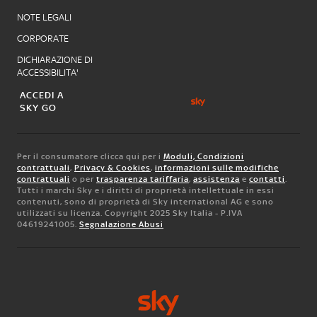
NOTE LEGALI
CORPORATE
DICHIARAZIONE DI
ACCESSIBILITA'
ACCEDI A
SKY GO
Per il consumatore clicca qui per i
Moduli, Condizioni
contrattuali
,
Privacy & Cookies
,
informazioni sulle modifiche
contrattuali
o per
trasparenza tariffaria
,
assistenza
e
contatti
.
Tutti i marchi Sky e i diritti di proprietà intellettuale in essi
contenuti, sono di proprietà di Sky international AG e sono
utilizzati su licenza. Copyright 2025 Sky Italia - P.IVA
04619241005.
Segnalazione Abusi