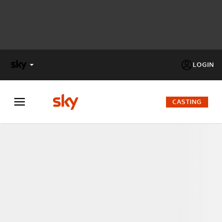
LOGIN
X
FACTOR
CASTING
MASTERCHEF
PECHINO
EXPRESS
Cos’altro vedere:
PROGRAMMI SKY
Un mondo di offerte:
SKY.IT
NOW