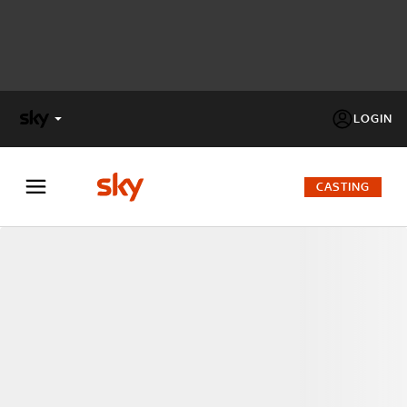
LOGIN
X
FACTOR
CASTING
MASTERCHEF
PECHINO
EXPRESS
Cos’altro vedere:
PROGRAMMI SKY
Un mondo di offerte:
SKY.IT
NOW