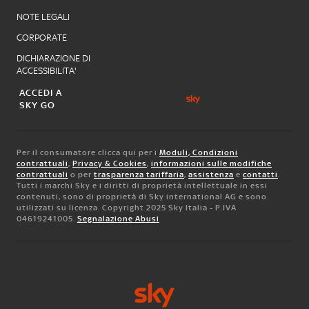
NOTE LEGALI
CORPORATE
DICHIARAZIONE DI
ACCESSIBILITA'
ACCEDI A
SKY GO
Per il consumatore clicca qui per i
Moduli, Condizioni
contrattuali
,
Privacy & Cookies
,
informazioni sulle modifiche
contrattuali
o per
trasparenza tariffaria
,
assistenza
e
contatti
.
Tutti i marchi Sky e i diritti di proprietà intellettuale in essi
contenuti, sono di proprietà di Sky international AG e sono
utilizzati su licenza. Copyright 2025 Sky Italia - P.IVA
04619241005.
Segnalazione Abusi