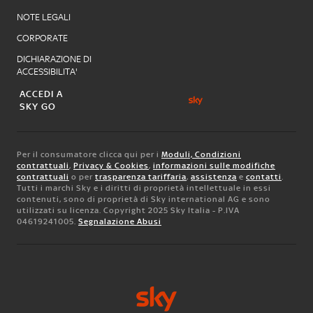
NOTE LEGALI
CORPORATE
DICHIARAZIONE DI
ACCESSIBILITA'
ACCEDI A
SKY GO
Per il consumatore clicca qui per i
Moduli, Condizioni
contrattuali
,
Privacy & Cookies
,
informazioni sulle modifiche
contrattuali
o per
trasparenza tariffaria
,
assistenza
e
contatti
.
Tutti i marchi Sky e i diritti di proprietà intellettuale in essi
contenuti, sono di proprietà di Sky international AG e sono
utilizzati su licenza. Copyright 2025 Sky Italia - P.IVA
04619241005.
Segnalazione Abusi