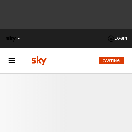
LOGIN
X
FACTOR
CASTING
MASTERCHEF
PECHINO
EXPRESS
Cos’altro vedere:
PROGRAMMI SKY
Un mondo di offerte:
SKY.IT
NOW