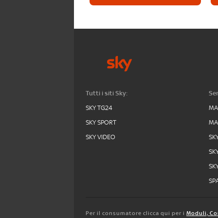
Tutti i siti Sky:
Ser
SKY TG24
MA
SKY SPORT
MA
SKY VIDEO
SK
SK
SK
SPA
Per il consumatore clicca qui per i
Moduli, Co