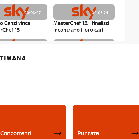
00:03:07
00:03:24
o Canzi vince
MasterChef 15, i finalisti
rChef 15
incontrano i loro cari
00:01:13
00:03:43
ETTIMANA
rChef 15, Matteo
MasterChef 15, Chef
è il primo finalista
Niederkofler ospite alla
Mystery Box
Concorrenti
Puntate