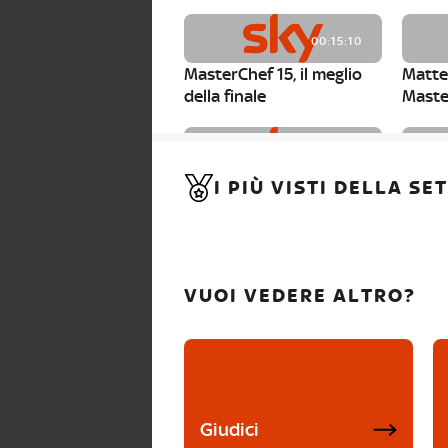
00:15:10
MasterChef 15, il meglio
Matte
della finale
Maste
00:01:15
I PIÙ VISTI DELLA S
MasterChef 15, Carlotta è
Maste
la seconda finalista
Canzi 
VUOI VEDERE ALTRO?
Giudici