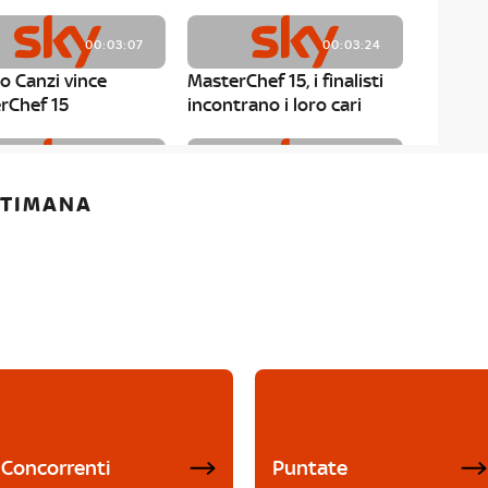
00:03:07
00:03:24
o Canzi vince
MasterChef 15, i finalisti
rChef 15
incontrano i loro cari
00:01:13
00:03:43
ETTIMANA
rChef 15, Matteo
MasterChef 15, Chef
è il primo finalista
Niederkofler ospite alla
Mystery Box
Concorrenti
Puntate