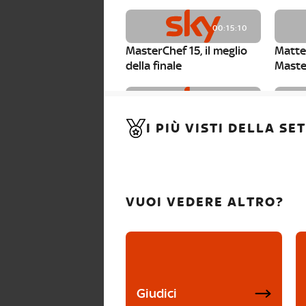
00:15:10
MasterChef 15, il meglio
Matte
della finale
Maste
00:01:15
I PIÙ VISTI DELLA S
MasterChef 15, Carlotta è
Maste
la seconda finalista
Canzi 
VUOI VEDERE ALTRO?
Giudici