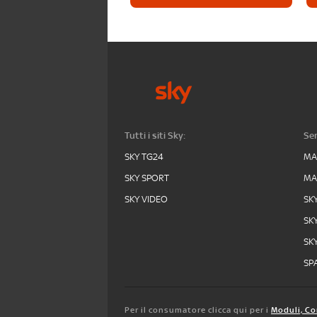
Tutti i siti Sky:
Ser
SKY TG24
MA
SKY SPORT
MA
SKY VIDEO
SK
SK
SK
SPA
Per il consumatore clicca qui per i
Moduli, Co