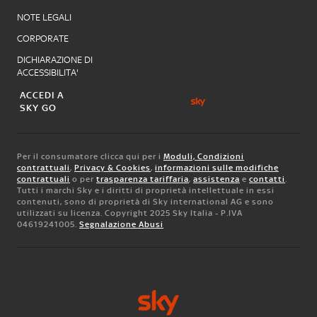
NOTE LEGALI
CORPORATE
DICHIARAZIONE DI
ACCESSIBILITA'
ACCEDI A
SKY GO
Per il consumatore clicca qui per i
Moduli, Condizioni
contrattuali
,
Privacy & Cookies
,
informazioni sulle modifiche
contrattuali
o per
trasparenza tariffaria
,
assistenza
e
contatti
.
Tutti i marchi Sky e i diritti di proprietà intellettuale in essi
contenuti, sono di proprietà di Sky international AG e sono
utilizzati su licenza. Copyright 2025 Sky Italia - P.IVA
04619241005.
Segnalazione Abusi