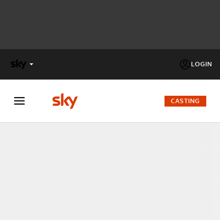
LOGIN
X
FACTOR
CASTING
MASTERCHEF
PECHINO
EXPRESS
Cos’altro vedere:
PROGRAMMI SKY
Un mondo di offerte:
SKY.IT
NOW