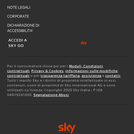
NOTE LEGALI
CORPORATE
DICHIARAZIONE DI
ACCESSIBILITA'
ACCEDI A
SKY GO
Per il consumatore clicca qui per i
Moduli, Condizioni
contrattuali
,
Privacy & Cookies
,
informazioni sulle modifiche
contrattuali
o per
trasparenza tariffaria
,
assistenza
e
contatti
.
Tutti i marchi Sky e i diritti di proprietà intellettuale in essi
contenuti, sono di proprietà di Sky international AG e sono
utilizzati su licenza. Copyright 2025 Sky Italia - P.IVA
04619241005.
Segnalazione Abusi