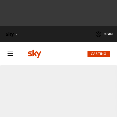
LOGIN
X
FACTOR
CASTING
MASTERCHEF
PECHINO
EXPRESS
Cos’altro vedere:
PROGRAMMI SKY
Un mondo di offerte:
SKY.IT
NOW