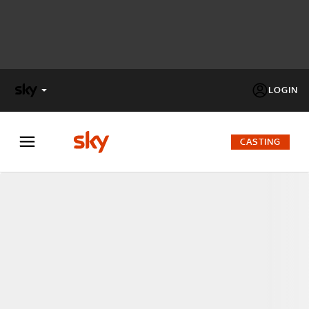
LOGIN
X
FACTOR
CASTING
MASTERCHEF
PECHINO
EXPRESS
Cos’altro vedere:
PROGRAMMI SKY
Un mondo di offerte:
SKY.IT
NOW