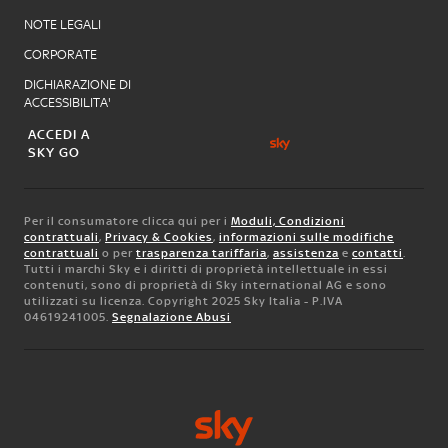
NOTE LEGALI
CORPORATE
DICHIARAZIONE DI
ACCESSIBILITA'
ACCEDI A
SKY GO
Per il consumatore clicca qui per i
Moduli, Condizioni
contrattuali
,
Privacy & Cookies
,
informazioni sulle modifiche
contrattuali
o per
trasparenza tariffaria
,
assistenza
e
contatti
.
Tutti i marchi Sky e i diritti di proprietà intellettuale in essi
contenuti, sono di proprietà di Sky international AG e sono
utilizzati su licenza. Copyright 2025 Sky Italia - P.IVA
04619241005.
Segnalazione Abusi