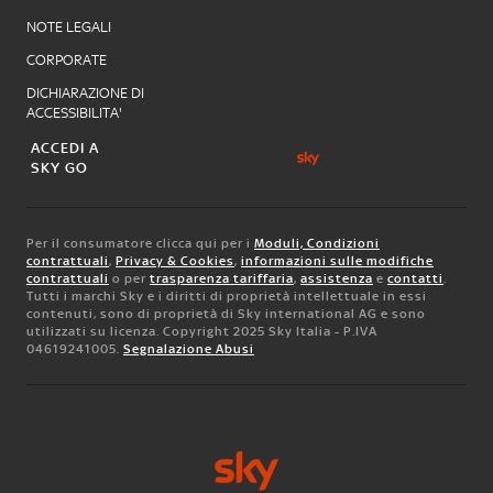
NOTE LEGALI
CORPORATE
DICHIARAZIONE DI
ACCESSIBILITA'
ACCEDI A
SKY GO
Per il consumatore clicca qui per i
Moduli, Condizioni
contrattuali
,
Privacy & Cookies
,
informazioni sulle modifiche
contrattuali
o per
trasparenza tariffaria
,
assistenza
e
contatti
.
Tutti i marchi Sky e i diritti di proprietà intellettuale in essi
contenuti, sono di proprietà di Sky international AG e sono
utilizzati su licenza. Copyright 2025 Sky Italia - P.IVA
04619241005.
Segnalazione Abusi