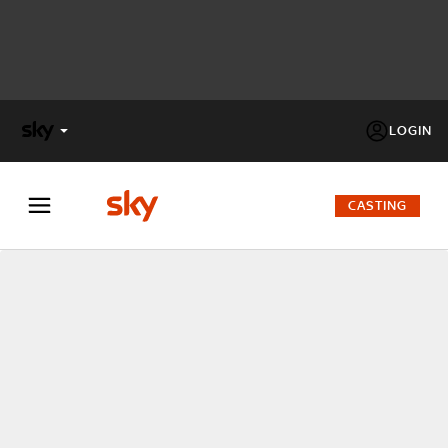
LOGIN
X
FACTOR
CASTING
MASTERCHEF
PECHINO
EXPRESS
Cos’altro vedere:
PROGRAMMI SKY
Un mondo di offerte:
SKY.IT
NOW