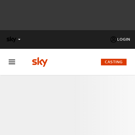
LOGIN
X
FACTOR
CASTING
MASTERCHEF
PECHINO
EXPRESS
Cos’altro vedere:
PROGRAMMI SKY
Un mondo di offerte:
SKY.IT
NOW