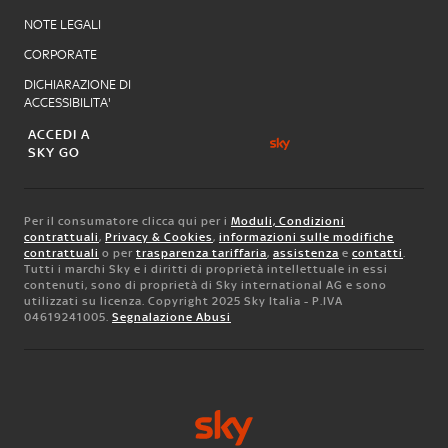
NOTE LEGALI
CORPORATE
DICHIARAZIONE DI
ACCESSIBILITA'
ACCEDI A
SKY GO
Per il consumatore clicca qui per i
Moduli, Condizioni
contrattuali
,
Privacy & Cookies
,
informazioni sulle modifiche
contrattuali
o per
trasparenza tariffaria
,
assistenza
e
contatti
.
Tutti i marchi Sky e i diritti di proprietà intellettuale in essi
contenuti, sono di proprietà di Sky international AG e sono
utilizzati su licenza. Copyright 2025 Sky Italia - P.IVA
04619241005.
Segnalazione Abusi