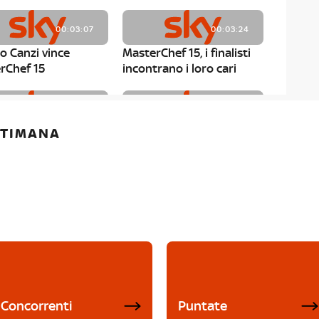
00:03:07
00:03:24
o Canzi vince
MasterChef 15, i finalisti
rChef 15
incontrano i loro cari
00:01:13
00:03:43
ETTIMANA
rChef 15, Matteo
MasterChef 15, Chef
è il primo finalista
Niederkofler ospite alla
Mystery Box
Concorrenti
Puntate