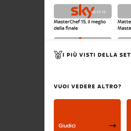
00:15:10
MasterChef 15, il meglio
Matte
della finale
Maste
00:01:15
I PIÙ VISTI DELLA S
MasterChef 15, Carlotta è
Maste
la seconda finalista
Canzi 
VUOI VEDERE ALTRO?
Giudici