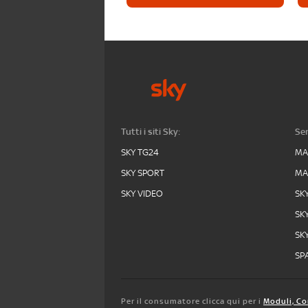
Tutti i siti Sky:
Ser
SKY TG24
MA
SKY SPORT
MA
SKY VIDEO
SK
SK
SK
SPA
Per il consumatore clicca qui per i
Moduli, Co