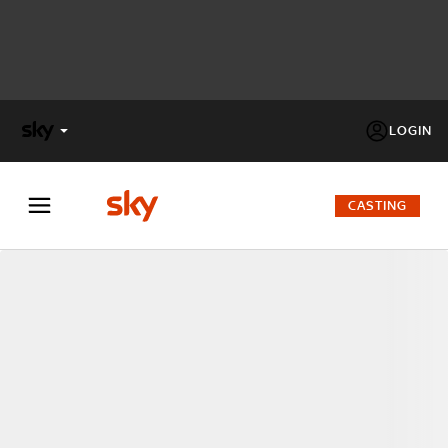
LOGIN
X
FACTOR
CASTING
MASTERCHEF
PECHINO
EXPRESS
Cos’altro vedere:
PROGRAMMI SKY
Un mondo di offerte:
SKY.IT
NOW