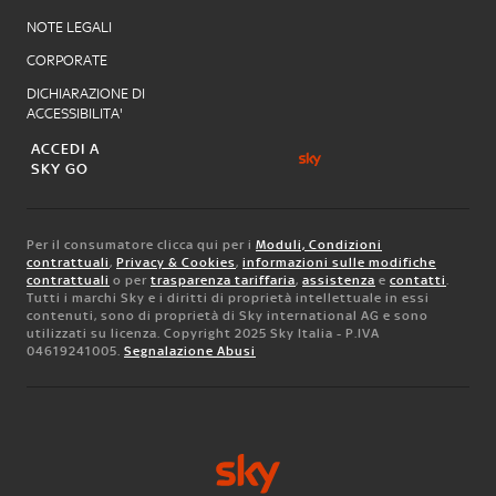
NOTE LEGALI
CORPORATE
DICHIARAZIONE DI
ACCESSIBILITA'
ACCEDI A
SKY GO
Per il consumatore clicca qui per i
Moduli, Condizioni
contrattuali
,
Privacy & Cookies
,
informazioni sulle modifiche
contrattuali
o per
trasparenza tariffaria
,
assistenza
e
contatti
.
Tutti i marchi Sky e i diritti di proprietà intellettuale in essi
contenuti, sono di proprietà di Sky international AG e sono
utilizzati su licenza. Copyright 2025 Sky Italia - P.IVA
04619241005.
Segnalazione Abusi