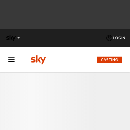
LOGIN
X
FACTOR
CASTING
MASTERCHEF
PECHINO
EXPRESS
Cos’altro vedere:
PROGRAMMI SKY
Un mondo di offerte:
SKY.IT
NOW