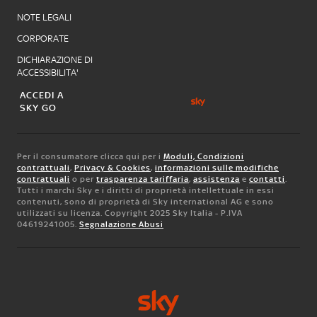
NOTE LEGALI
CORPORATE
DICHIARAZIONE DI
ACCESSIBILITA'
ACCEDI A
SKY GO
Per il consumatore clicca qui per i
Moduli, Condizioni
contrattuali
,
Privacy & Cookies
,
informazioni sulle modifiche
contrattuali
o per
trasparenza tariffaria
,
assistenza
e
contatti
.
Tutti i marchi Sky e i diritti di proprietà intellettuale in essi
contenuti, sono di proprietà di Sky international AG e sono
utilizzati su licenza. Copyright 2025 Sky Italia - P.IVA
04619241005.
Segnalazione Abusi