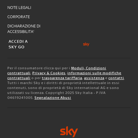
NOTE LEGALI
CORPORATE
DICHIARAZIONE DI
ACCESSIBILITA'
ACCEDI A
SKY GO
Per il consumatore clicca qui per i
Moduli, Condizioni
contrattuali
,
Privacy & Cookies
,
informazioni sulle modifiche
contrattuali
o per
trasparenza tariffaria
,
assistenza
e
contatti
.
Tutti i marchi Sky e i diritti di proprietà intellettuale in essi
contenuti, sono di proprietà di Sky international AG e sono
utilizzati su licenza. Copyright 2025 Sky Italia - P.IVA
04619241005.
Segnalazione Abusi