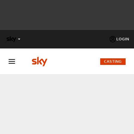
LOGIN
X
FACTOR
CASTING
MASTERCHEF
PECHINO
EXPRESS
Cos’altro vedere:
PROGRAMMI SKY
Un mondo di offerte:
SKY.IT
NOW