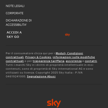
NOTE LEGALI
CORPORATE
DICHIARAZIONE DI
ACCESSIBILITA'
ACCEDI A
SKY GO
Per il consumatore clicca qui per i
Moduli, Condizioni
contrattuali
,
Privacy & Cookies
,
informazioni sulle modifiche
contrattuali
o per
trasparenza tariffaria
,
assistenza
e
contatti
.
Tutti i marchi Sky e i diritti di proprietà intellettuale in essi
contenuti, sono di proprietà di Sky international AG e sono
utilizzati su licenza. Copyright 2025 Sky Italia - P.IVA
04619241005.
Segnalazione Abusi