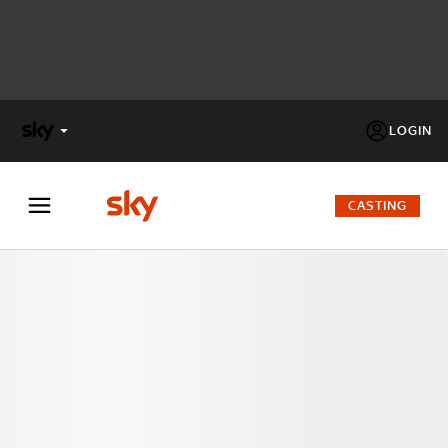
LOGIN
X
FACTOR
CASTING
MASTERCHEF
PECHINO
EXPRESS
Cos’altro vedere:
PROGRAMMI SKY
Un mondo di offerte:
SKY.IT
NOW