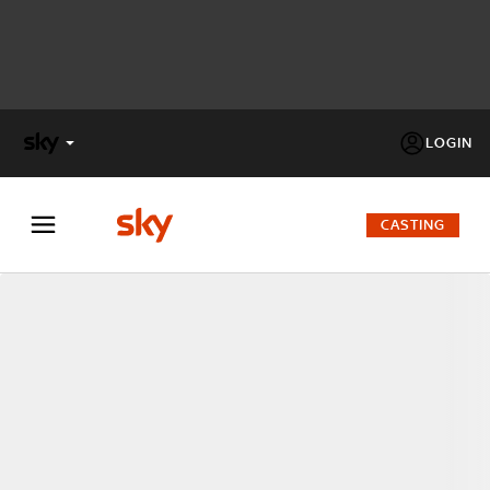
LOGIN
X
FACTOR
CASTING
MASTERCHEF
PECHINO
EXPRESS
Cos’altro vedere:
PROGRAMMI SKY
Un mondo di offerte:
SKY.IT
NOW