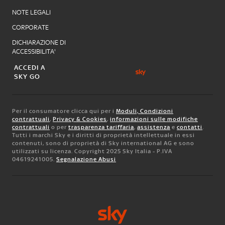
NOTE LEGALI
CORPORATE
DICHIARAZIONE DI
ACCESSIBILITA'
ACCEDI A
SKY GO
Per il consumatore clicca qui per i
Moduli, Condizioni
contrattuali
,
Privacy & Cookies
,
informazioni sulle modifiche
contrattuali
o per
trasparenza tariffaria
,
assistenza
e
contatti
.
Tutti i marchi Sky e i diritti di proprietà intellettuale in essi
contenuti, sono di proprietà di Sky international AG e sono
utilizzati su licenza. Copyright 2025 Sky Italia - P.IVA
04619241005.
Segnalazione Abusi