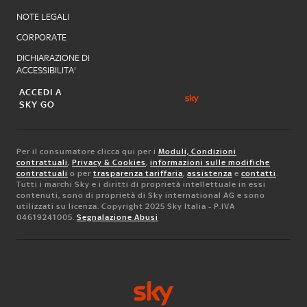
NOTE LEGALI
CORPORATE
DICHIARAZIONE DI
ACCESSIBILITA'
ACCEDI A
SKY GO
Per il consumatore clicca qui per i
Moduli, Condizioni
contrattuali
,
Privacy & Cookies
,
informazioni sulle modifiche
contrattuali
o per
trasparenza tariffaria
,
assistenza
e
contatti
.
Tutti i marchi Sky e i diritti di proprietà intellettuale in essi
contenuti, sono di proprietà di Sky international AG e sono
utilizzati su licenza. Copyright 2025 Sky Italia - P.IVA
04619241005.
Segnalazione Abusi