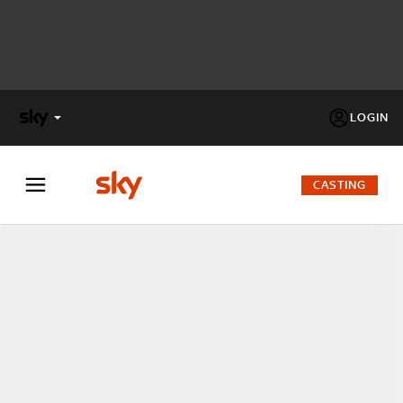
LOGIN
X
FACTOR
CASTING
MASTERCHEF
PECHINO
EXPRESS
Cos’altro vedere:
PROGRAMMI SKY
Un mondo di offerte:
SKY.IT
NOW