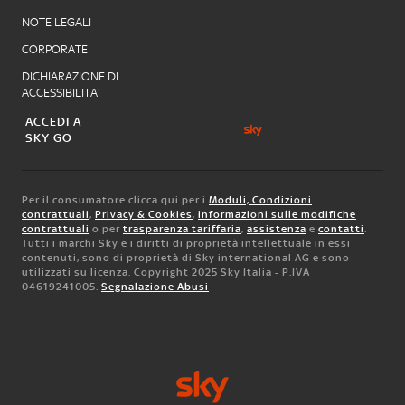
NOTE LEGALI
CORPORATE
DICHIARAZIONE DI
ACCESSIBILITA'
ACCEDI A
SKY GO
Per il consumatore clicca qui per i
Moduli, Condizioni
contrattuali
,
Privacy & Cookies
,
informazioni sulle modifiche
contrattuali
o per
trasparenza tariffaria
,
assistenza
e
contatti
.
Tutti i marchi Sky e i diritti di proprietà intellettuale in essi
contenuti, sono di proprietà di Sky international AG e sono
utilizzati su licenza. Copyright 2025 Sky Italia - P.IVA
04619241005.
Segnalazione Abusi