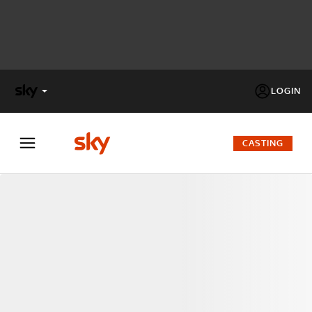
LOGIN
X
FACTOR
CASTING
MASTERCHEF
PECHINO
EXPRESS
Cos’altro vedere:
PROGRAMMI SKY
Un mondo di offerte:
SKY.IT
NOW