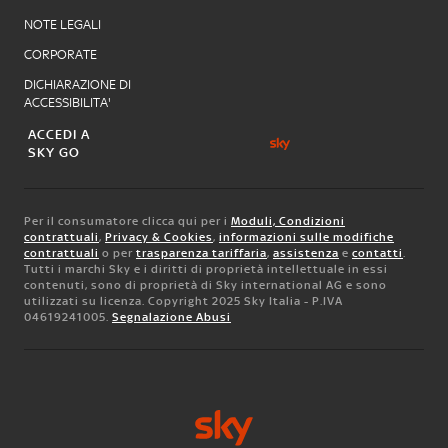
NOTE LEGALI
CORPORATE
DICHIARAZIONE DI
ACCESSIBILITA'
ACCEDI A
SKY GO
Per il consumatore clicca qui per i
Moduli, Condizioni
contrattuali
,
Privacy & Cookies
,
informazioni sulle modifiche
contrattuali
o per
trasparenza tariffaria
,
assistenza
e
contatti
.
Tutti i marchi Sky e i diritti di proprietà intellettuale in essi
contenuti, sono di proprietà di Sky international AG e sono
utilizzati su licenza. Copyright 2025 Sky Italia - P.IVA
04619241005.
Segnalazione Abusi