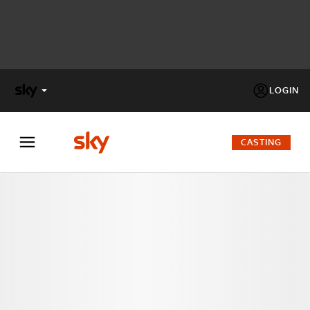
LOGIN
X
FACTOR
CASTING
MASTERCHEF
PECHINO
EXPRESS
Cos’altro vedere:
PROGRAMMI SKY
Un mondo di offerte:
SKY.IT
NOW