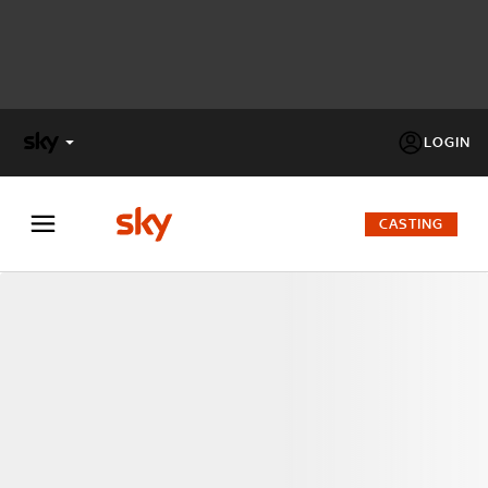
LOGIN
X
FACTOR
CASTING
MASTERCHEF
PECHINO
EXPRESS
Cos’altro vedere:
PROGRAMMI SKY
Un mondo di offerte:
SKY.IT
NOW