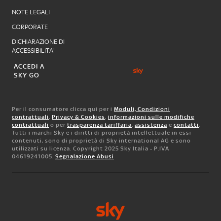
NOTE LEGALI
CORPORATE
DICHIARAZIONE DI
ACCESSIBILITA'
ACCEDI A
SKY GO
Per il consumatore clicca qui per i
Moduli, Condizioni
contrattuali
,
Privacy & Cookies
,
informazioni sulle modifiche
contrattuali
o per
trasparenza tariffaria
,
assistenza
e
contatti
.
Tutti i marchi Sky e i diritti di proprietà intellettuale in essi
contenuti, sono di proprietà di Sky international AG e sono
utilizzati su licenza. Copyright 2025 Sky Italia - P.IVA
04619241005.
Segnalazione Abusi