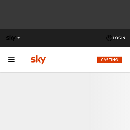
LOGIN
X
FACTOR
CASTING
MASTERCHEF
PECHINO
EXPRESS
Cos’altro vedere:
PROGRAMMI SKY
Un mondo di offerte:
SKY.IT
NOW