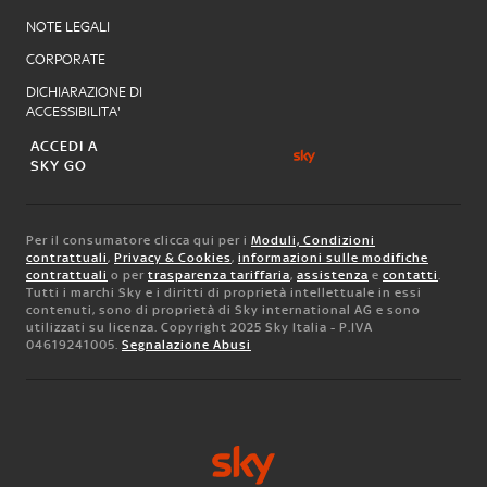
NOTE LEGALI
CORPORATE
DICHIARAZIONE DI
ACCESSIBILITA'
ACCEDI A
SKY GO
Per il consumatore clicca qui per i
Moduli, Condizioni
contrattuali
,
Privacy & Cookies
,
informazioni sulle modifiche
contrattuali
o per
trasparenza tariffaria
,
assistenza
e
contatti
.
Tutti i marchi Sky e i diritti di proprietà intellettuale in essi
contenuti, sono di proprietà di Sky international AG e sono
utilizzati su licenza. Copyright 2025 Sky Italia - P.IVA
04619241005.
Segnalazione Abusi