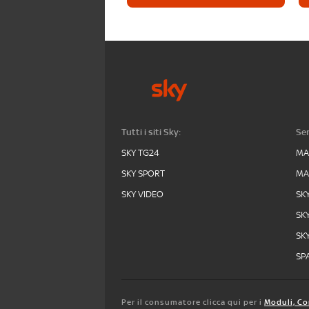
Tutti i siti Sky:
Ser
SKY TG24
MA
SKY SPORT
MA
SKY VIDEO
SK
SK
SK
SPA
Per il consumatore clicca qui per i
Moduli, Co