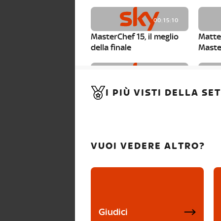
00:15:10
MasterChef 15, il meglio
Matte
della finale
Maste
00:01:15
I PIÙ VISTI DELLA S
MasterChef 15, Carlotta è
Maste
la seconda finalista
Canzi 
VUOI VEDERE ALTRO?
Giudici