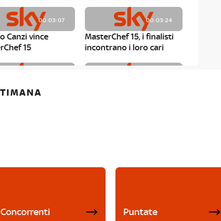
00:03:07
00:03:24
o Canzi vince
MasterChef 15, i finalisti
rChef 15
incontrano i loro cari
00:01:13
00:03:43
ETTIMANA
rChef 15, Matteo
MasterChef 15, Chef
è il primo finalista
Niederkofler ospite alla
Mystery Box
Concorrenti
Puntate