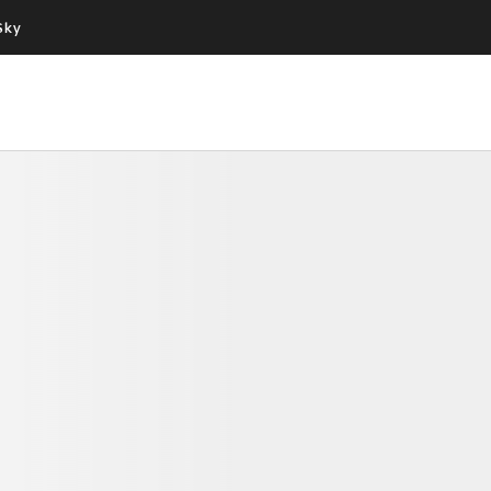
Sky
Cos’altro vedere:
Un mondo di offerte:
PROGRAMMI SKY
SKY.IT
NOW
PECHINO EXPRESS