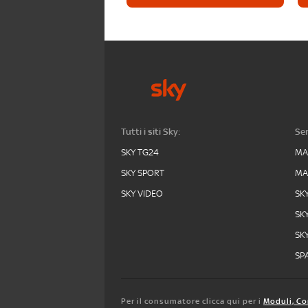
Tutti i siti Sky:
Ser
SKY TG24
MA
SKY SPORT
MA
SKY VIDEO
SK
SK
SK
SPA
Per il consumatore clicca qui per i
Moduli, Co