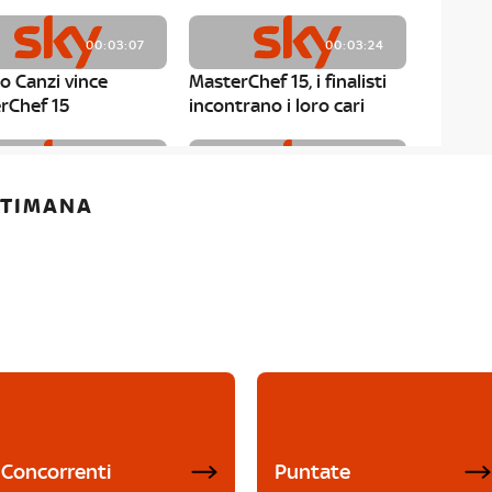
00:03:07
00:03:24
o Canzi vince
MasterChef 15, i finalisti
rChef 15
incontrano i loro cari
00:01:13
00:03:43
ETTIMANA
rChef 15, Matteo
MasterChef 15, Chef
è il primo finalista
Niederkofler ospite alla
Mystery Box
Concorrenti
Puntate