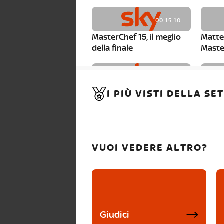
00:15:10
MasterChef 15, il meglio
Matte
della finale
Maste
00:01:15
I PIÙ VISTI DELLA S
MasterChef 15, Carlotta è
Maste
la seconda finalista
Canzi 
VUOI VEDERE ALTRO?
Giudici