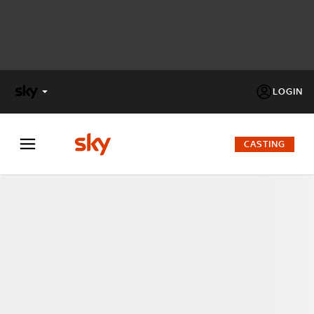
LOGIN
X
FACTOR
CASTING
MASTERCHEF
PECHINO
EXPRESS
Cos’altro vedere:
PROGRAMMI SKY
Un mondo di offerte:
SKY.IT
NOW