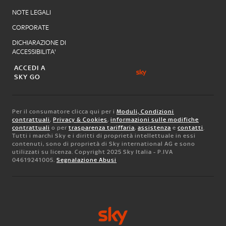
NOTE LEGALI
CORPORATE
DICHIARAZIONE DI
ACCESSIBILITA'
ACCEDI A
SKY GO
Per il consumatore clicca qui per i
Moduli, Condizioni
contrattuali
,
Privacy & Cookies
,
informazioni sulle modifiche
contrattuali
o per
trasparenza tariffaria
,
assistenza
e
contatti
.
Tutti i marchi Sky e i diritti di proprietà intellettuale in essi
contenuti, sono di proprietà di Sky international AG e sono
utilizzati su licenza. Copyright 2025 Sky Italia - P.IVA
04619241005.
Segnalazione Abusi