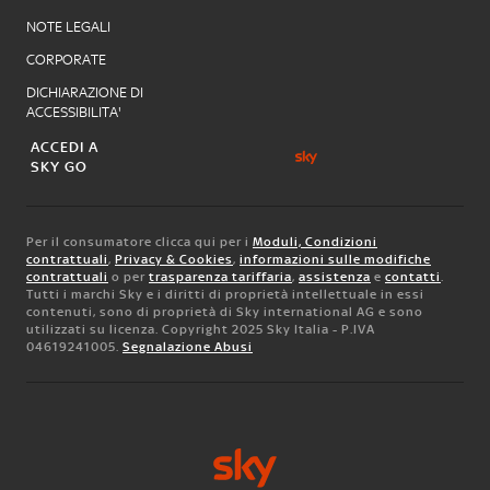
NOTE LEGALI
CORPORATE
DICHIARAZIONE DI
ACCESSIBILITA'
ACCEDI A
SKY GO
Per il consumatore clicca qui per i
Moduli, Condizioni
contrattuali
,
Privacy & Cookies
,
informazioni sulle modifiche
contrattuali
o per
trasparenza tariffaria
,
assistenza
e
contatti
.
Tutti i marchi Sky e i diritti di proprietà intellettuale in essi
contenuti, sono di proprietà di Sky international AG e sono
utilizzati su licenza. Copyright 2025 Sky Italia - P.IVA
04619241005.
Segnalazione Abusi