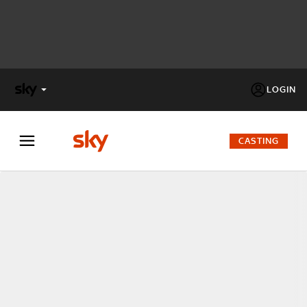
LOGIN
X
FACTOR
CASTING
MASTERCHEF
PECHINO
EXPRESS
Cos’altro vedere:
PROGRAMMI SKY
Un mondo di offerte:
SKY.IT
NOW