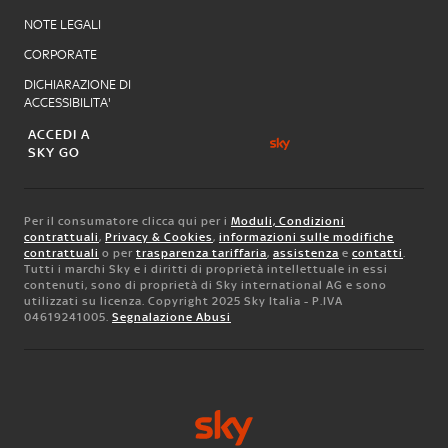
NOTE LEGALI
CORPORATE
DICHIARAZIONE DI
ACCESSIBILITA'
ACCEDI A
SKY GO
Per il consumatore clicca qui per i
Moduli, Condizioni
contrattuali
,
Privacy & Cookies
,
informazioni sulle modifiche
contrattuali
o per
trasparenza tariffaria
,
assistenza
e
contatti
.
Tutti i marchi Sky e i diritti di proprietà intellettuale in essi
contenuti, sono di proprietà di Sky international AG e sono
utilizzati su licenza. Copyright 2025 Sky Italia - P.IVA
04619241005.
Segnalazione Abusi