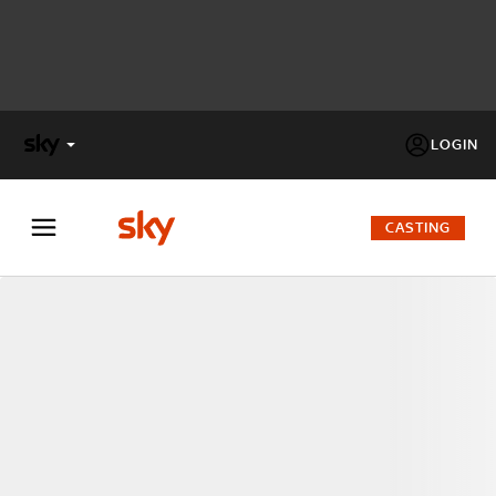
LOGIN
X
FACTOR
CASTING
MASTERCHEF
PECHINO
EXPRESS
Cos’altro vedere:
PROGRAMMI SKY
Un mondo di offerte:
SKY.IT
NOW