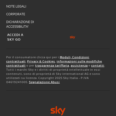
NOTE LEGALI
CORPORATE
DICHIARAZIONE DI
ACCESSIBILITA'
ACCEDI A
SKY GO
Per il consumatore clicca qui per i
Moduli, Condizioni
contrattuali
,
Privacy & Cookies
,
informazioni sulle modifiche
contrattuali
o per
trasparenza tariffaria
,
assistenza
e
contatti
.
Tutti i marchi Sky e i diritti di proprietà intellettuale in essi
contenuti, sono di proprietà di Sky international AG e sono
utilizzati su licenza. Copyright 2025 Sky Italia - P.IVA
04619241005.
Segnalazione Abusi