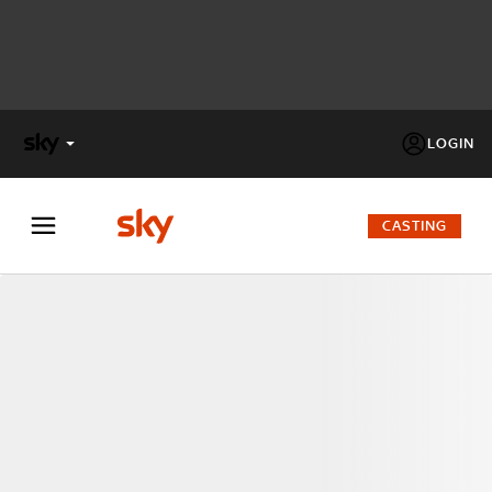
LOGIN
X
FACTOR
CASTING
MASTERCHEF
PECHINO
EXPRESS
Cos’altro vedere:
PROGRAMMI SKY
Un mondo di offerte:
SKY.IT
NOW