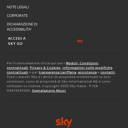
NOTE LEGALI
CORPORATE
DICHIARAZIONE DI
ACCESSIBILITA'
ACCEDI A
SKY GO
Per il consumatore clicca qui per i
Moduli, Condizioni
contrattuali
,
Privacy & Cookies
,
informazioni sulle modifiche
contrattuali
o per
trasparenza tariffaria
,
assistenza
e
contatti
.
Tutti i marchi Sky e i diritti di proprietà intellettuale in essi
contenuti, sono di proprietà di Sky international AG e sono
utilizzati su licenza. Copyright 2025 Sky Italia - P.IVA
04619241005.
Segnalazione Abusi