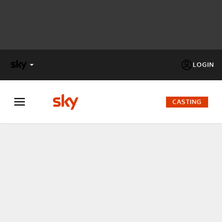
LOGIN
X
FACTOR
CASTING
MASTERCHEF
PECHINO
EXPRESS
Cos’altro vedere:
PROGRAMMI SKY
Un mondo di offerte:
SKY.IT
NOW