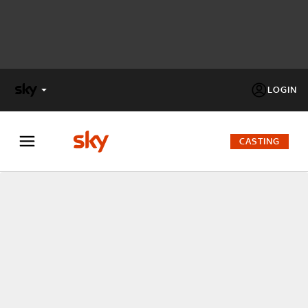
LOGIN
X
FACTOR
CASTING
MASTERCHEF
PECHINO
EXPRESS
Cos’altro vedere:
PROGRAMMI SKY
Un mondo di offerte:
SKY.IT
NOW