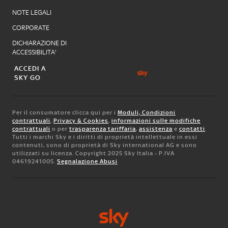
NOTE LEGALI
CORPORATE
DICHIARAZIONE DI
ACCESSIBILITA'
ACCEDI A
SKY GO
Per il consumatore clicca qui per i
Moduli, Condizioni
contrattuali
,
Privacy & Cookies
,
informazioni sulle modifiche
contrattuali
o per
trasparenza tariffaria
,
assistenza
e
contatti
.
Tutti i marchi Sky e i diritti di proprietà intellettuale in essi
contenuti, sono di proprietà di Sky international AG e sono
utilizzati su licenza. Copyright 2025 Sky Italia - P.IVA
04619241005.
Segnalazione Abusi