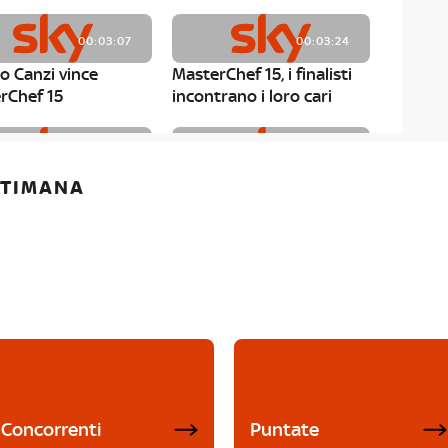
00:03:07
00:03:24
o Canzi vince
MasterChef 15, i finalisti
rChef 15
incontrano i loro cari
00:01:13
00:03:43
ETTIMANA
rChef 15, Matteo
MasterChef 15, Chef
è il primo finalista
Niederkofler ospite alla
Mystery Box
Concorrenti
Puntate