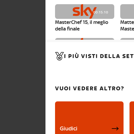
00:15:10
MasterChef 15, il meglio
Matte
della finale
Maste
00:01:15
I PIÙ VISTI DELLA S
MasterChef 15, Carlotta è
Maste
la seconda finalista
Canzi 
VUOI VEDERE ALTRO?
Giudici