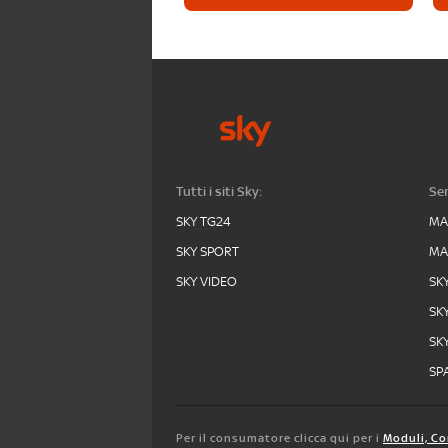
Tutti i siti Sky:
Ser
SKY TG24
MA
SKY SPORT
MA
SKY VIDEO
SK
SK
SK
SPA
Per il consumatore clicca qui per i
Moduli, Co