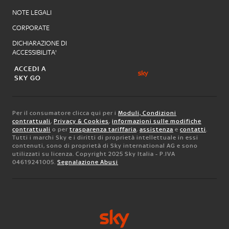
NOTE LEGALI
CORPORATE
DICHIARAZIONE DI
ACCESSIBILITA'
ACCEDI A
SKY GO
Per il consumatore clicca qui per i
Moduli, Condizioni
contrattuali
,
Privacy & Cookies
,
informazioni sulle modifiche
contrattuali
o per
trasparenza tariffaria
,
assistenza
e
contatti
.
Tutti i marchi Sky e i diritti di proprietà intellettuale in essi
contenuti, sono di proprietà di Sky international AG e sono
utilizzati su licenza. Copyright 2025 Sky Italia - P.IVA
04619241005.
Segnalazione Abusi