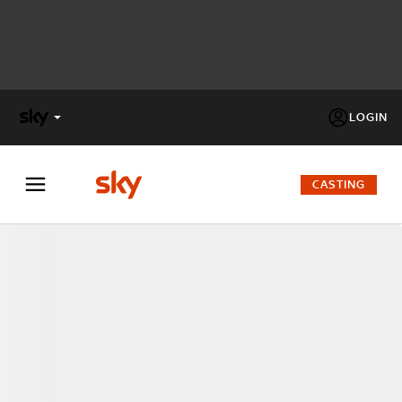
LOGIN
X
FACTOR
CASTING
MASTERCHEF
PECHINO
EXPRESS
Cos’altro vedere:
PROGRAMMI SKY
Un mondo di offerte:
SKY.IT
NOW