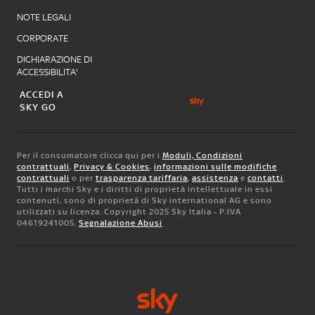
NOTE LEGALI
CORPORATE
DICHIARAZIONE DI
ACCESSIBILITA'
ACCEDI A
SKY GO
Per il consumatore clicca qui per i
Moduli, Condizioni
contrattuali
,
Privacy & Cookies
,
informazioni sulle modifiche
contrattuali
o per
trasparenza tariffaria
,
assistenza
e
contatti
.
Tutti i marchi Sky e i diritti di proprietà intellettuale in essi
contenuti, sono di proprietà di Sky international AG e sono
utilizzati su licenza. Copyright 2025 Sky Italia - P.IVA
04619241005.
Segnalazione Abusi