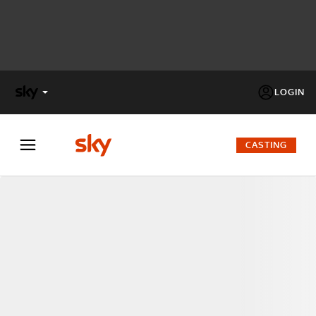
LOGIN
X
FACTOR
CASTING
MASTERCHEF
PECHINO
EXPRESS
Cos’altro vedere:
PROGRAMMI SKY
Un mondo di offerte:
SKY.IT
NOW