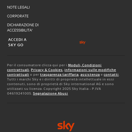
NOTE LEGALI
CORPORATE
DICHIARAZIONE DI
ACCESSIBILITA'
ACCEDI A
SKY GO
Per il consumatore clicca qui per i
Moduli, Condizioni
contrattuali
,
Privacy & Cookies
,
informazioni sulle modifiche
contrattuali
o per
trasparenza tariffaria
,
assistenza
e
contatti
.
Tutti i marchi Sky e i diritti di proprietà intellettuale in essi
contenuti, sono di proprietà di Sky international AG e sono
utilizzati su licenza. Copyright 2025 Sky Italia - P.IVA
04619241005.
Segnalazione Abusi