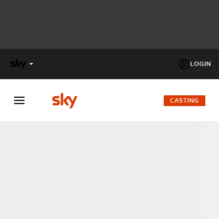
LOGIN
X
FACTOR
CASTING
MASTERCHEF
PECHINO
EXPRESS
Cos’altro vedere:
PROGRAMMI SKY
Un mondo di offerte:
SKY.IT
NOW