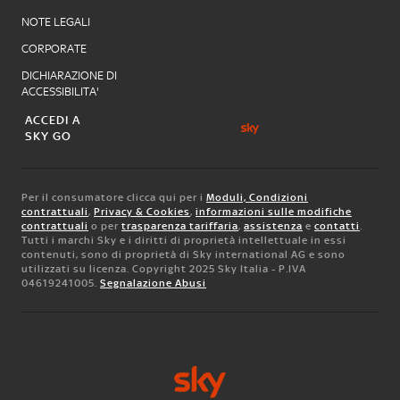
NOTE LEGALI
CORPORATE
DICHIARAZIONE DI
ACCESSIBILITA'
ACCEDI A
SKY GO
Per il consumatore clicca qui per i
Moduli, Condizioni
contrattuali
,
Privacy & Cookies
,
informazioni sulle modifiche
contrattuali
o per
trasparenza tariffaria
,
assistenza
e
contatti
.
Tutti i marchi Sky e i diritti di proprietà intellettuale in essi
contenuti, sono di proprietà di Sky international AG e sono
utilizzati su licenza. Copyright 2025 Sky Italia - P.IVA
04619241005.
Segnalazione Abusi