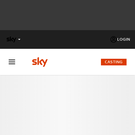
LOGIN
X
FACTOR
CASTING
MASTERCHEF
PECHINO
EXPRESS
Cos’altro vedere:
PROGRAMMI SKY
Un mondo di offerte:
SKY.IT
NOW