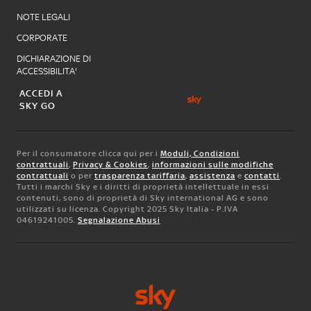
NOTE LEGALI
CORPORATE
DICHIARAZIONE DI
ACCESSIBILITA'
ACCEDI A
SKY GO
Per il consumatore clicca qui per i
Moduli, Condizioni
contrattuali
,
Privacy & Cookies
,
informazioni sulle modifiche
contrattuali
o per
trasparenza tariffaria
,
assistenza
e
contatti
.
Tutti i marchi Sky e i diritti di proprietà intellettuale in essi
contenuti, sono di proprietà di Sky international AG e sono
utilizzati su licenza. Copyright 2025 Sky Italia - P.IVA
04619241005.
Segnalazione Abusi