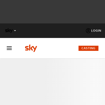
LOGIN
X
FACTOR
CASTING
MASTERCHEF
PECHINO
EXPRESS
Cos’altro vedere:
PROGRAMMI SKY
Un mondo di offerte:
SKY.IT
NOW