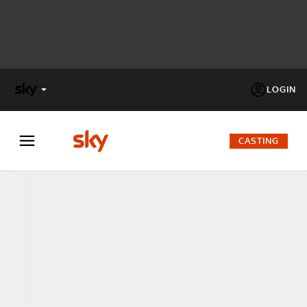
LOGIN
X
FACTOR
CASTING
MASTERCHEF
PECHINO
EXPRESS
Cos’altro vedere:
PROGRAMMI SKY
Un mondo di offerte:
SKY.IT
NOW