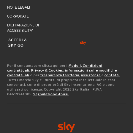
NOTE LEGALI
CORPORATE
DICHIARAZIONE DI
ACCESSIBILITA'
ACCEDI A
SKY GO
Per il consumatore clicca qui per i
Moduli, Condizioni
contrattuali
,
Privacy & Cookies
,
informazioni sulle modifiche
contrattuali
o per
trasparenza tariffaria
,
assistenza
e
contatti
.
Tutti i marchi Sky e i diritti di proprietà intellettuale in essi
contenuti, sono di proprietà di Sky international AG e sono
utilizzati su licenza. Copyright 2025 Sky Italia - P.IVA
04619241005.
Segnalazione Abusi