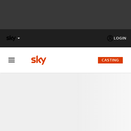
LOGIN
X
FACTOR
CASTING
MASTERCHEF
PECHINO
EXPRESS
Cos’altro vedere:
PROGRAMMI SKY
Un mondo di offerte:
SKY.IT
NOW