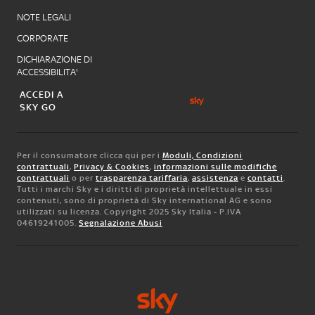
NOTE LEGALI
CORPORATE
DICHIARAZIONE DI
ACCESSIBILITA'
ACCEDI A
SKY GO
Per il consumatore clicca qui per i
Moduli, Condizioni
contrattuali
,
Privacy & Cookies
,
informazioni sulle modifiche
contrattuali
o per
trasparenza tariffaria
,
assistenza
e
contatti
.
Tutti i marchi Sky e i diritti di proprietà intellettuale in essi
contenuti, sono di proprietà di Sky international AG e sono
utilizzati su licenza. Copyright 2025 Sky Italia - P.IVA
04619241005.
Segnalazione Abusi