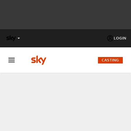
LOGIN
X
FACTOR
CASTING
MASTERCHEF
PECHINO
EXPRESS
Cos’altro vedere:
PROGRAMMI SKY
Un mondo di offerte:
SKY.IT
NOW