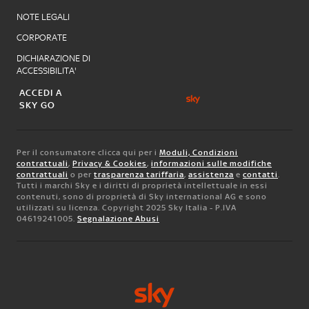
NOTE LEGALI
CORPORATE
DICHIARAZIONE DI
ACCESSIBILITA'
ACCEDI A
SKY GO
Per il consumatore clicca qui per i
Moduli, Condizioni
contrattuali
,
Privacy & Cookies
,
informazioni sulle modifiche
contrattuali
o per
trasparenza tariffaria
,
assistenza
e
contatti
.
Tutti i marchi Sky e i diritti di proprietà intellettuale in essi
contenuti, sono di proprietà di Sky international AG e sono
utilizzati su licenza. Copyright 2025 Sky Italia - P.IVA
04619241005.
Segnalazione Abusi