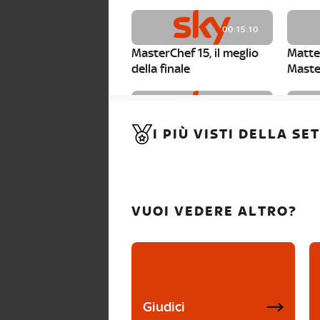
00:15:10
MasterChef 15, il meglio
Matte
della finale
Maste
00:01:15
I PIÙ VISTI DELLA S
MasterChef 15, Carlotta è
Maste
la seconda finalista
Canzi 
VUOI VEDERE ALTRO?
Giudici