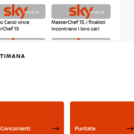
00:03:07
00:03:24
o Canzi vince
MasterChef 15, i finalisti
rChef 15
incontrano i loro cari
00:01:13
00:03:43
ETTIMANA
rChef 15, Matteo
MasterChef 15, Chef
è il primo finalista
Niederkofler ospite alla
Mystery Box
Concorrenti
Puntate