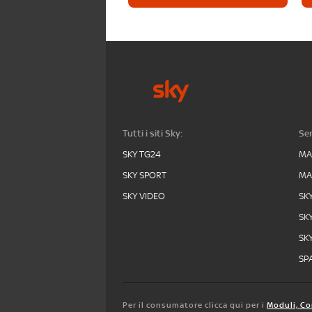
Tutti i siti Sky:
Ser
SKY TG24
MA
SKY SPORT
MA
SKY VIDEO
SK
SK
SK
SPA
Per il consumatore clicca qui per i
Moduli, Co