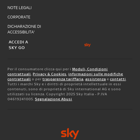
NOTE LEGALI
CORPORATE
DICHIARAZIONE DI
ACCESSIBILITA'
ACCEDI A
SKY GO
Per il consumatore clicca qui per i
Moduli, Condizioni
contrattuali
,
Privacy & Cookies
,
informazioni sulle modifiche
contrattuali
o per
trasparenza tariffaria
,
assistenza
e
contatti
.
Tutti i marchi Sky e i diritti di proprietà intellettuale in essi
contenuti, sono di proprietà di Sky international AG e sono
utilizzati su licenza. Copyright 2025 Sky Italia - P.IVA
04619241005.
Segnalazione Abusi