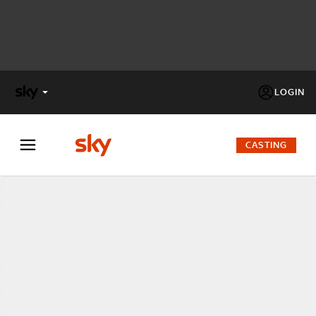
LOGIN
X
FACTOR
CASTING
MASTERCHEF
PECHINO
EXPRESS
Cos’altro vedere:
PROGRAMMI SKY
Un mondo di offerte:
SKY.IT
NOW