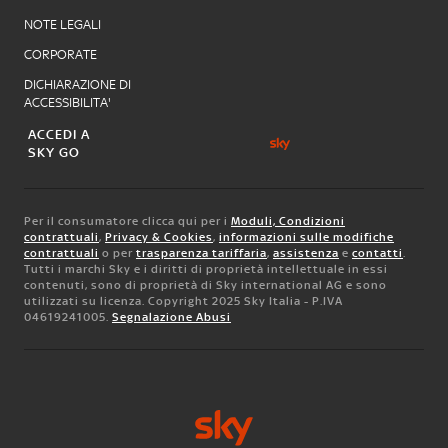
NOTE LEGALI
CORPORATE
DICHIARAZIONE DI
ACCESSIBILITA'
ACCEDI A
SKY GO
Per il consumatore clicca qui per i
Moduli, Condizioni
contrattuali
,
Privacy & Cookies
,
informazioni sulle modifiche
contrattuali
o per
trasparenza tariffaria
,
assistenza
e
contatti
.
Tutti i marchi Sky e i diritti di proprietà intellettuale in essi
contenuti, sono di proprietà di Sky international AG e sono
utilizzati su licenza. Copyright 2025 Sky Italia - P.IVA
04619241005.
Segnalazione Abusi