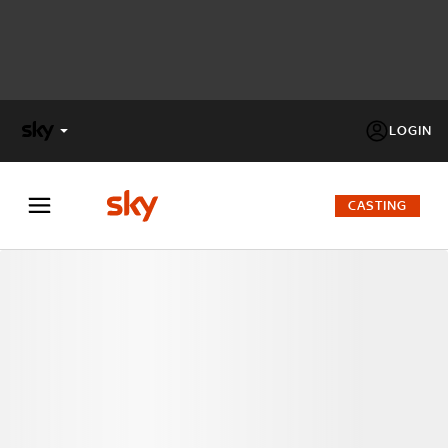
LOGIN
X
FACTOR
CASTING
MASTERCHEF
PECHINO
EXPRESS
Cos’altro vedere:
PROGRAMMI SKY
Un mondo di offerte:
SKY.IT
NOW