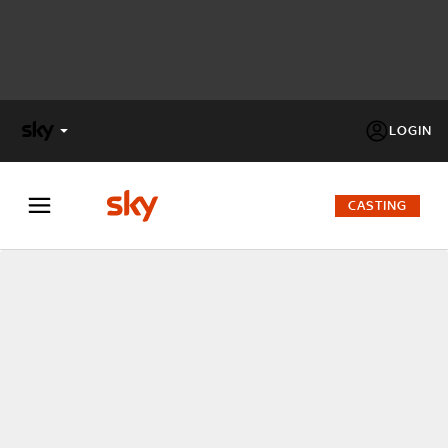
LOGIN
X
FACTOR
CASTING
MASTERCHEF
PECHINO
EXPRESS
Cos’altro vedere:
PROGRAMMI SKY
Un mondo di offerte:
SKY.IT
NOW