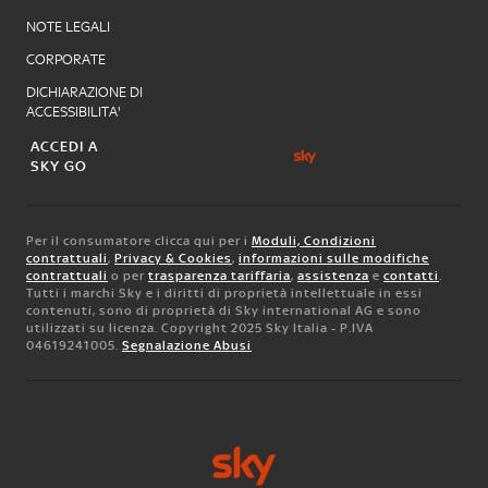
NOTE LEGALI
CORPORATE
DICHIARAZIONE DI
ACCESSIBILITA'
ACCEDI A
SKY GO
Per il consumatore clicca qui per i
Moduli, Condizioni
contrattuali
,
Privacy & Cookies
,
informazioni sulle modifiche
contrattuali
o per
trasparenza tariffaria
,
assistenza
e
contatti
.
Tutti i marchi Sky e i diritti di proprietà intellettuale in essi
contenuti, sono di proprietà di Sky international AG e sono
utilizzati su licenza. Copyright 2025 Sky Italia - P.IVA
04619241005.
Segnalazione Abusi