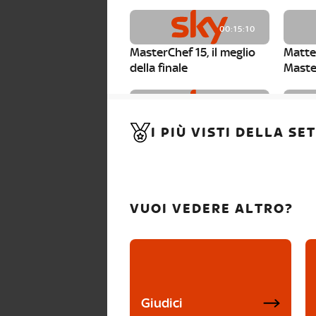
00:15:10
MasterChef 15, il meglio
Matte
della finale
Maste
00:01:15
I PIÙ VISTI DELLA S
MasterChef 15, Carlotta è
Maste
la seconda finalista
Canzi 
VUOI VEDERE ALTRO?
Giudici