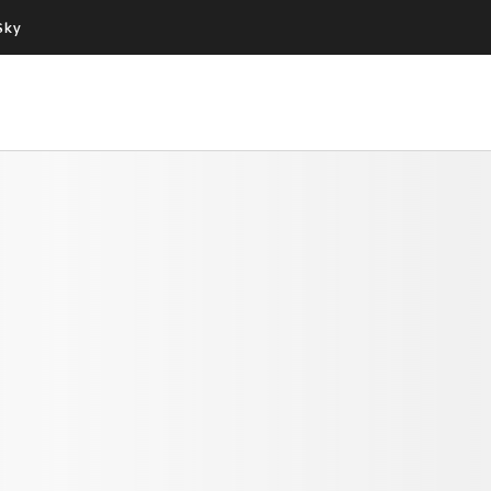
Sky
Cos’altro vedere:
Un mondo di offerte:
PROGRAMMI SKY
SKY.IT
NOW
PECHINO EXPRESS