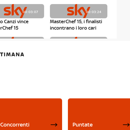
00:03:07
00:03:24
o Canzi vince
MasterChef 15, i finalisti
rChef 15
incontrano i loro cari
00:01:13
00:03:43
ETTIMANA
rChef 15, Matteo
MasterChef 15, Chef
è il primo finalista
Niederkofler ospite alla
Mystery Box
Concorrenti
Puntate