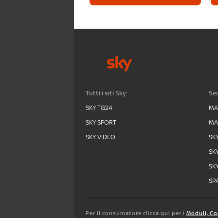
Tutti i siti Sky:
Ser
SKY TG24
MA
SKY SPORT
MA
SKY VIDEO
SK
SK
SK
SPA
Per il consumatore clicca qui per i
Moduli, Co