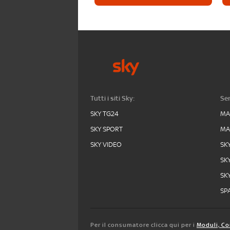
Tutti i siti Sky:
Ser
SKY TG24
MA
SKY SPORT
MA
SKY VIDEO
SK
SK
SK
SPA
Per il consumatore clicca qui per i
Moduli, Co