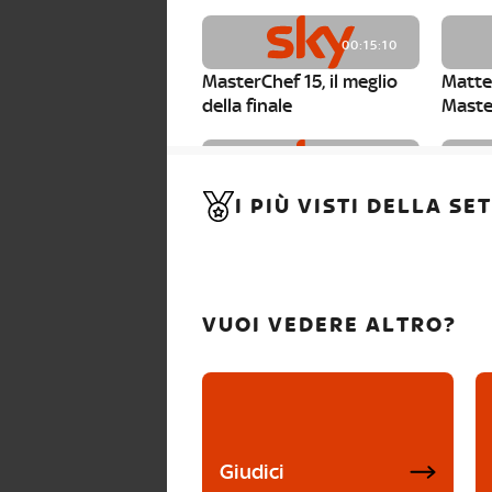
00:15:10
MasterChef 15, il meglio
Matte
della finale
Maste
00:01:15
I PIÙ VISTI DELLA S
MasterChef 15, Carlotta è
Maste
la seconda finalista
Canzi 
VUOI VEDERE ALTRO?
Giudici