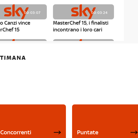
00:03:07
00:03:24
o Canzi vince
MasterChef 15, i finalisti
rChef 15
incontrano i loro cari
00:01:13
00:03:43
ETTIMANA
rChef 15, Matteo
MasterChef 15, Chef
è il primo finalista
Niederkofler ospite alla
Mystery Box
Concorrenti
Puntate