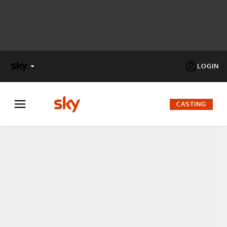
LOGIN
X
FACTOR
CASTING
MASTERCHEF
PECHINO
EXPRESS
Cos’altro vedere:
PROGRAMMI SKY
Un mondo di offerte:
SKY.IT
NOW