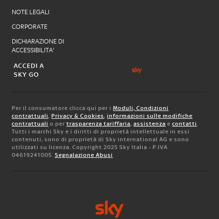
NOTE LEGALI
CORPORATE
DICHIARAZIONE DI
ACCESSIBILITA'
ACCEDI A
SKY GO
Per il consumatore clicca qui per i
Moduli, Condizioni
contrattuali
,
Privacy & Cookies
,
informazioni sulle modifiche
contrattuali
o per
trasparenza tariffaria
,
assistenza
e
contatti
.
Tutti i marchi Sky e i diritti di proprietà intellettuale in essi
contenuti, sono di proprietà di Sky international AG e sono
utilizzati su licenza. Copyright 2025 Sky Italia - P.IVA
04619241005.
Segnalazione Abusi