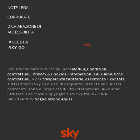
NOTE LEGALI
CORPORATE
DICHIARAZIONE DI
ACCESSIBILITA'
ACCEDI A
SKY GO
Per il consumatore clicca qui per i
Moduli, Condizioni
contrattuali
,
Privacy & Cookies
,
informazioni sulle modifiche
contrattuali
o per
trasparenza tariffaria
,
assistenza
e
contatti
.
Tutti i marchi Sky e i diritti di proprietà intellettuale in essi
contenuti, sono di proprietà di Sky international AG e sono
utilizzati su licenza. Copyright 2025 Sky Italia - P.IVA
04619241005.
Segnalazione Abusi