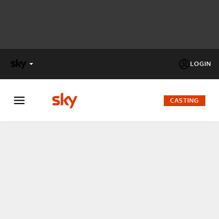
LOGIN
X
FACTOR
CASTING
MASTERCHEF
PECHINO
EXPRESS
Cos’altro vedere:
PROGRAMMI SKY
Un mondo di offerte:
SKY.IT
NOW