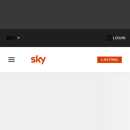
LOGIN
X
FACTOR
CASTING
MASTERCHEF
PECHINO
EXPRESS
Cos’altro vedere:
PROGRAMMI SKY
Un mondo di offerte:
SKY.IT
NOW