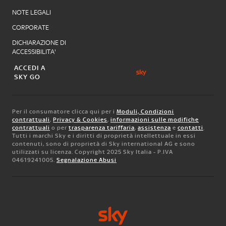
NOTE LEGALI
CORPORATE
DICHIARAZIONE DI
ACCESSIBILITA'
ACCEDI A
SKY GO
Per il consumatore clicca qui per i
Moduli, Condizioni
contrattuali
,
Privacy & Cookies
,
informazioni sulle modifiche
contrattuali
o per
trasparenza tariffaria
,
assistenza
e
contatti
.
Tutti i marchi Sky e i diritti di proprietà intellettuale in essi
contenuti, sono di proprietà di Sky international AG e sono
utilizzati su licenza. Copyright 2025 Sky Italia - P.IVA
04619241005.
Segnalazione Abusi