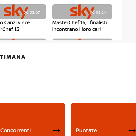
00:03:07
00:03:24
o Canzi vince
MasterChef 15, i finalisti
rChef 15
incontrano i loro cari
00:01:13
00:03:43
ETTIMANA
rChef 15, Matteo
MasterChef 15, Chef
è il primo finalista
Niederkofler ospite alla
Mystery Box
Concorrenti
Puntate