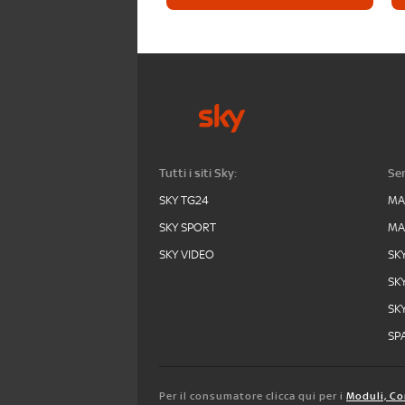
Tutti i siti Sky:
Ser
SKY TG24
MA
SKY SPORT
MA
SKY VIDEO
SK
SK
SK
SPA
Per il consumatore clicca qui per i
Moduli, Co