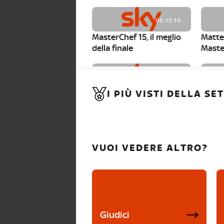
00:15:10
MasterChef 15, il meglio
Matte
della finale
Maste
00:01:15
I PIÙ VISTI DELLA S
MasterChef 15, Carlotta è
Maste
la seconda finalista
Canzi 
VUOI VEDERE ALTRO?
Giudici