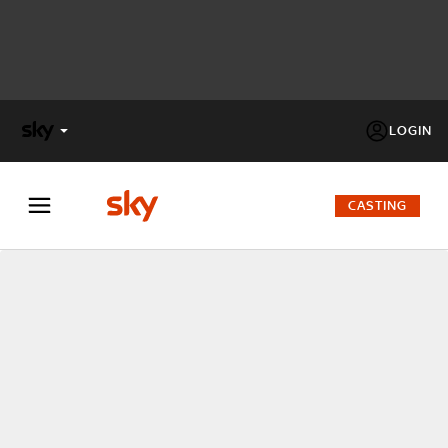
LOGIN
X
FACTOR
CASTING
MASTERCHEF
PECHINO
EXPRESS
Cos’altro vedere:
PROGRAMMI SKY
Un mondo di offerte:
SKY.IT
NOW