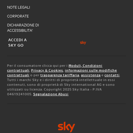
NOTE LEGALI
CORPORATE
DICHIARAZIONE DI
ACCESSIBILITA'
ACCEDI A
SKY GO
Per il consumatore clicca qui per i
Moduli, Condizioni
contrattuali
,
Privacy & Cookies
,
informazioni sulle modifiche
contrattuali
o per
trasparenza tariffaria
,
assistenza
e
contatti
.
Tutti i marchi Sky e i diritti di proprietà intellettuale in essi
contenuti, sono di proprietà di Sky international AG e sono
utilizzati su licenza. Copyright 2025 Sky Italia - P.IVA
04619241005.
Segnalazione Abusi